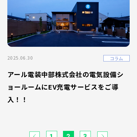
2025.06.30
コラム
アール電装中部株式会社の電気設備シ
ョールームにEV充電サービスをご導
入！！
1
2
3