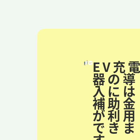
EV充
器の導
入には
補助金
が利用
できま
す