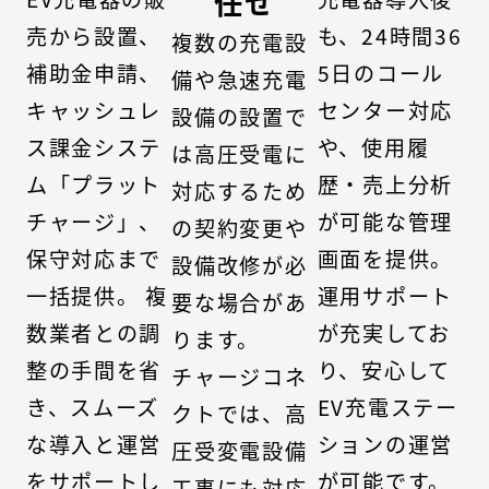
任せ
売から設置、
も、24時間36
複数の充電設
補助金申請、
5日のコール
備や急速充電
キャッシュレ
センター対応
設備の設置で
ス課金システ
や、使用履
は高圧受電に
ム「プラット
歴・売上分析
対応するため
チャージ」、
が可能な管理
の契約変更や
保守対応まで
画面を提供。
設備改修が必
一括提供。 複
運用サポート
要な場合があ
数業者との調
が充実してお
ります。
整の手間を省
り、安心して
チャージコネ
き、スムーズ
EV充電ステー
クトでは、高
な導入と運営
ションの運営
圧受変電設備
をサポートし
が可能です。
工事にも対応