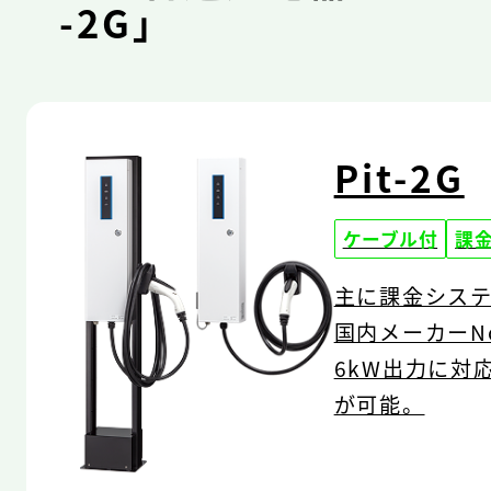
-2G」
Pit-2G
ケーブル付
課
主に課金シス
国内メーカーNo
6kW出力に対
が可能。