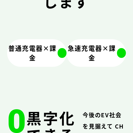
します
普通充電器×課
急速充電器×課
金
金
0
黒字化
今後のEV社会
を見据えて CH