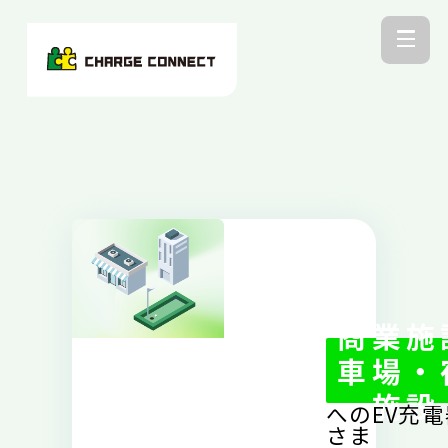
商業施
車場・
ー施設
へのEV充
さま