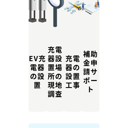
充電
補助
EV充
器設
充電
金申
電器
置場
器の
請サ
の設
所の
設置
ポー
置
現地
工事
ト
調査