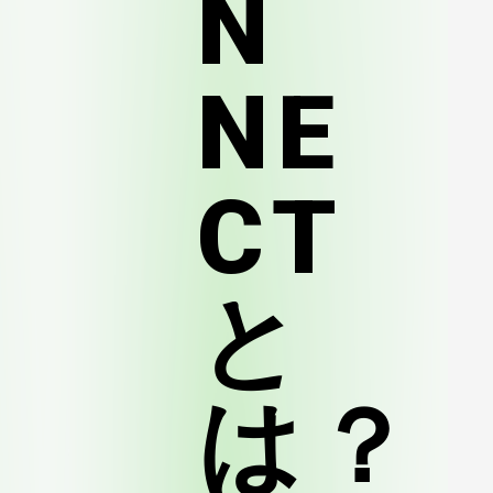
N
NE
CT
と
は？