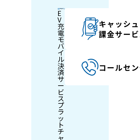
E
V
キャッシュ
充
電
課金サービ
モ
バ
イ
ル
決
コールセン
済
サ
ー
ビ
ス
プ
ラ
ッ
ト
チ
ャ