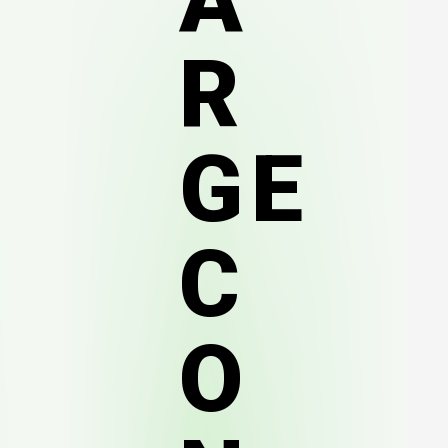
R
GE
C
O