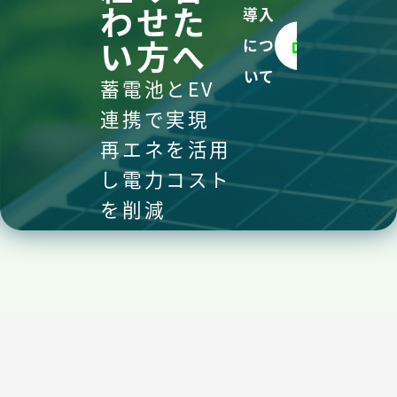
わせた
導入
い方へ
につ
いて
蓄電池とEV
連携で実現
再エネを活用
し電力コスト
を
削減