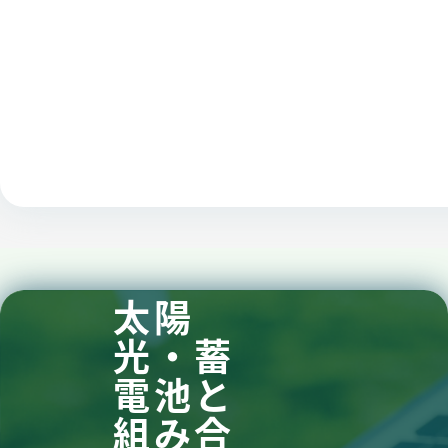
太陽
光・蓄
電池
と
組み合