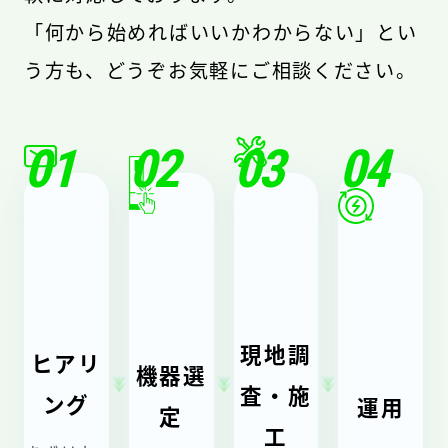
「何から始めればいいかわからない」とい
う方も、どうぞお気軽にご相談ください。
01
02
03
04
現地調
ヒアリ
機器選
査・施
ング
運用
定
工