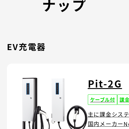
ナップ
EV充電器
Pit-2G
ケーブル付
課
主に課金シス
国内メーカーN