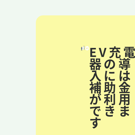
EV充
器の導
入には
補助金
が利用
できま
す