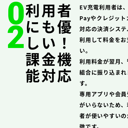
0
利用者
EV充電利用者は、
Payやクレジット
にも優
2
対応の決済システ
しい！
利用して料金をお
い。
課金機
利用料金が翌月、
能対応
組合に振り込まれ
す。
専用アプリや会員
がいらないため、
者が使いやすいの
徴です。