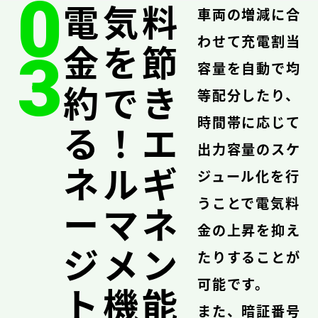
0
電気料
車両の増減に合
わせて充電割当
金を節
3
容量を自動で均
約でき
等配分したり、
時間帯に応じて
る！エ
出力容量のスケ
ネルギ
ジュール化を行
うことで電気料
ーマネ
金の上昇を抑え
ジメン
たりすることが
可能です。
ト機能
また、暗証番号