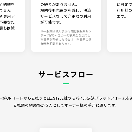
や釣銭を
の縛りがありません。
に設定
ません。
解約後も充電器を残し、決済
利用料
や専用ア
サービスなしで充電器の利用
ます。
不要なた
が可能です。
間も削減
※一般社団法人次世代自動車振興セン
ター(NeV)や自治体の補助金を活用し
充電器を整備した場合は、充電器の保
有義務期間があります。
サービスフロー
ーがQRコードから支払うとELESTYLE社のモバイル決済プラットフォームを
支払額の約96％が収入としてオーナー様の手元に渡ります。