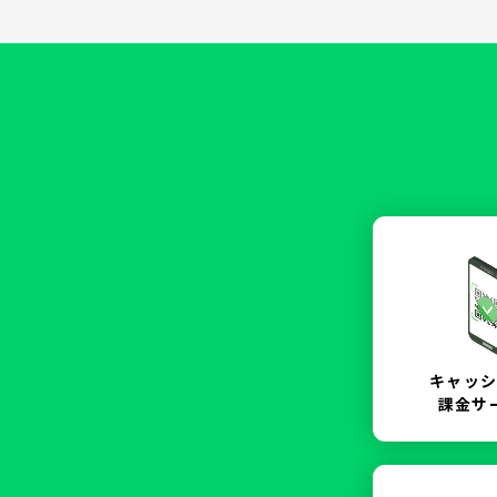
キャッ
課金サ