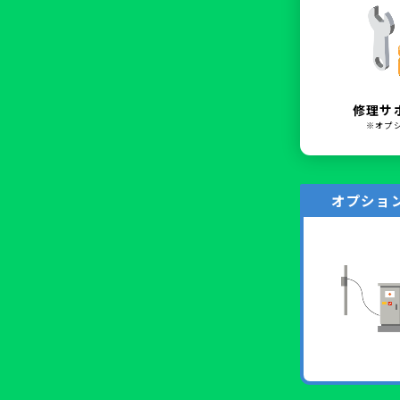
修理サ
※オプ
オプショ