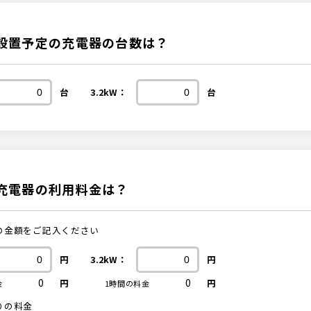
設置予定の充電器の台数は？
台
3.2kW：
台
充電器の利用料金は？
の金額をご記入ください
円
3.2kW：
円
0
0
円
円
金
1時間の料金
りの料金