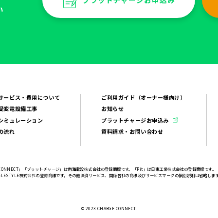
い
サービス・費用について
ご利用ガイド（オーナー様向け）
受変電設備工事
お知らせ
シミュレーション
プラットチャージお申込み
の流れ
資料請求・お問い合わせ
 CONNECT」「プラットチャージ」は南海電設株式会社の登録商標です。「Pit」は日東工業株式会社の登録商標です。
はELESTYLE株式会社の登録商標です。その他決済サービス、関係各社の商標及びサービスマークの個別説明は省略しま
© 2023 CHARGE CONNECT.